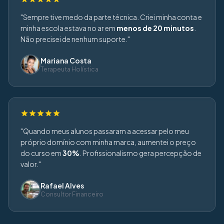
"Sempre tive medo da parte técnica. Criei minha conta e
minha escola estava no ar em
menos de 20 minutos
.
Não precisei de nenhum suporte."
Mariana Costa
Terapeuta Holística
"Quando meus alunos passaram a acessar pelo meu
próprio domínio com minha marca, aumentei o preço
do curso em
30%
. Profissionalismo gera percepção de
valor."
Rafael Alves
Consultor Financeiro