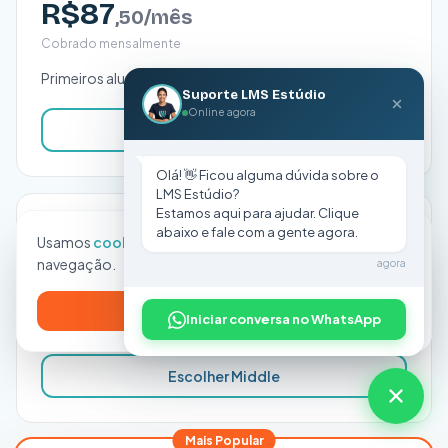
R$87
,50/mês
Cobrado mensalmente
Primeiros alunos pagantes. Até 100 matrículas.
Suporte LMS Estúdio
Online agora
Escolher Starter
Olá! 👋 Ficou alguma dúvida sobre o
LMS Estúdio?
Estamos aqui para ajudar. Clique
MIDDLE
abaixo e fale com a gente agora.
Usamos
cookies
para melhorar sua experiência de
R$287
,50/mês
navegação.
agora
Cobrado mensalmente
Entendido, pode continuar
Iniciar conversa no WhatsApp
Escola consolidada. Até 300 matrículas.
Escolher Middle
Mais Popular