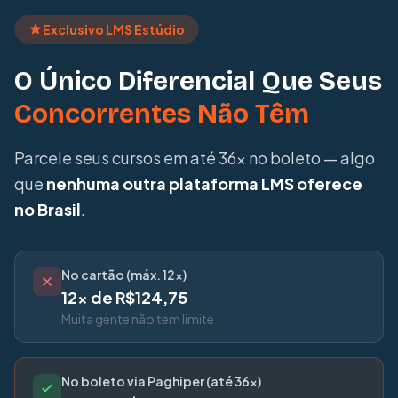
Exclusivo LMS Estúdio
O Único Diferencial Que Seus
Concorrentes Não Têm
Parcele seus cursos em até 36x no boleto — algo
que
nenhuma outra plataforma LMS oferece
no Brasil
.
No cartão (máx. 12x)
12x de R$124,75
Muita gente não tem limite
No boleto via Paghiper (até 36x)