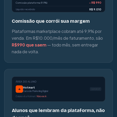
− R$ 990
Comissão plataforma (9,9%)
Líquido recebido
R$ 9.010
Comissão que corrói sua margem
Plataformas marketplace cobram até 9,9% por
venda. Em R$10.000/mês de faturamento, são
R$990 que saem
— todo mês, sem entregar
nada de volta.
ÁREA DO ALUNO
Hotmart
🔥
sua marca?
Curso de Marketing Digital
O aluno vê a Hotmart.
Não você.
Alunos que lembram da plataforma, não