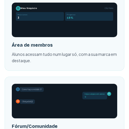
🦉
Meu Negócio
Olá, Maria
Meus cursos
Progresso
3
68%
Área de membros
Alunos acessam tudo num lugar só, com a sua marca em
destaque.
C
Como faço o módulo 3?
P
Veja o arquivo em anexo
📎
M
Fórum/Comunidade