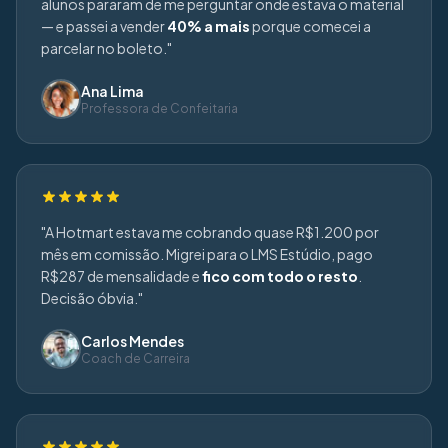
alunos pararam de me perguntar onde estava o material
— e passei a vender
40% a mais
porque comecei a
parcelar no boleto."
Ana Lima
Professora de Confeitaria
"A Hotmart estava me cobrando quase R$1.200 por
mês em comissão. Migrei para o LMS Estúdio, pago
R$287 de mensalidade e
fico com todo o resto
.
Decisão óbvia."
Carlos Mendes
Coach de Carreira