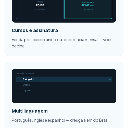
Avulso
ASSINATURA
R$47
R$197
/mês
recorrente
acesso único
Cursos e assinatura
Venda por acesso único ou recorrência mensal — você
decide.
Idioma da plataforma
🇧🇷
Português
🇺🇸
English
🇪🇸
Español
Multilinguagem
Português, inglês e espanhol — cresça além do Brasil.