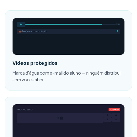
2:34
aluno@email.com · protegido
🔒
Vídeos protegidos
Marca d'água com e-mail do aluno — ninguém distribui
sem você saber.
AULA AO VIVO
AO VIVO
👤
👤
👩‍🏫
👤
👤