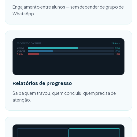
Engajamento entre alunos — sem depender de grupo de
WhatsApp.
PROGRESSO DA TURMA
24 alunos
Concluiu
58%
Em curso
29%
Travou
13%
Relatórios de progresso
Saiba quem travou, quem concluiu, quem precisa de
atenção.