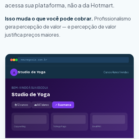
acessa
sua
plataforma, não a da Hotmart.
Isso muda o que você pode cobrar.
Profissionalismo
gera percepção de valor — e percepção de valor
justifica preços maiores.
meunegocio.com.br
💰
Finanças Pessoais
Cursos
Alunos
Vendas
BEM-VINDO À SUA ESCOLA
Finanças Pessoais
📚 12 cursos
👥 847 alunos
✓ Sua marca
Copywriting
Tráfego Pago
Email Mkt