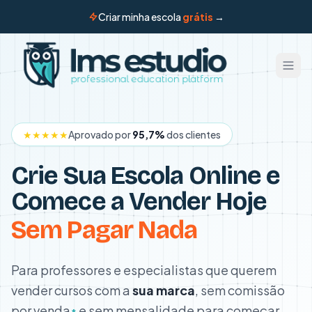
Criar minha escola
grátis
→
★★★★★
Aprovado por
95,7%
dos clientes
Crie Sua Escola Online e
Comece a Vender Hoje
Sem Pagar Nada
Para professores e especialistas que querem
vender cursos com a
sua marca
, sem comissão
por venda
e sem mensalidade para começar.