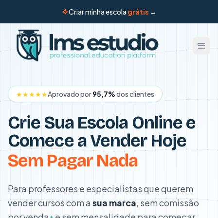
Criar minha escola
grátis
→
★★★★★
Aprovado por
95,7%
dos clientes
Crie Sua Escola Online e
Comece a Vender Hoje
Sem Pagar Nada
Para professores e especialistas que querem
vender cursos com a
sua marca
, sem comissão
por venda
e sem mensalidade para começar.