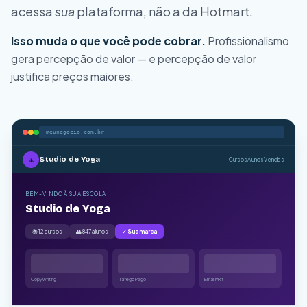
acessa
sua
plataforma, não a da Hotmart.
Isso muda o que você pode cobrar.
Profissionalismo
gera percepção de valor — e percepção de valor
justifica preços maiores.
meunegocio.com.br
💰
Finanças Pessoais
Cursos
Alunos
Vendas
BEM-VINDO À SUA ESCOLA
Finanças Pessoais
📚 12 cursos
👥 847 alunos
✓ Sua marca
Copywriting
Tráfego Pago
Email Mkt