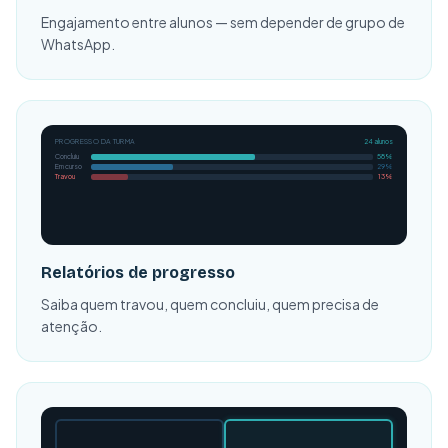
Engajamento entre alunos — sem depender de grupo de
WhatsApp.
PROGRESSO DA TURMA
24 alunos
Concluiu
58%
Em curso
29%
Travou
13%
Relatórios de progresso
Saiba quem travou, quem concluiu, quem precisa de
atenção.