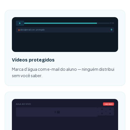
2:34
aluno@email.com · protegido
🔒
Vídeos protegidos
Marca d'água com e-mail do aluno — ninguém distribui
sem você saber.
AULA AO VIVO
AO VIVO
👤
👤
👩‍🏫
👤
👤