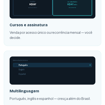
Avulso
ASSINATURA
R$47
R$197
/mês
recorrente
acesso único
Cursos e assinatura
Venda por acesso único ou recorrência mensal — você
decide.
Idioma da plataforma
🇧🇷
Português
🇺🇸
English
🇪🇸
Español
Multilinguagem
Português, inglês e espanhol — cresça além do Brasil.