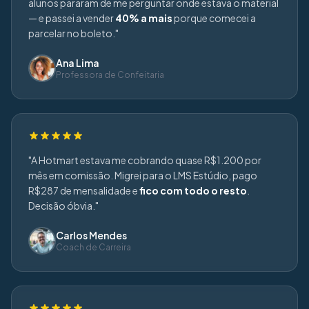
alunos pararam de me perguntar onde estava o material
— e passei a vender
40% a mais
porque comecei a
parcelar no boleto."
Ana Lima
Professora de Confeitaria
"A Hotmart estava me cobrando quase R$1.200 por
mês em comissão. Migrei para o LMS Estúdio, pago
R$287 de mensalidade e
fico com todo o resto
.
Decisão óbvia."
Carlos Mendes
Coach de Carreira