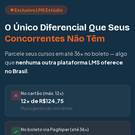
Exclusivo LMS Estúdio
O Único Diferencial Que Seus
Concorrentes Não Têm
Parcele seus cursos em até 36x no boleto — algo
que
nenhuma outra plataforma LMS oferece
no Brasil
.
No cartão (máx. 12x)
12x de R$124,75
Muita gente não tem limite
No boleto via Paghiper (até 36x)