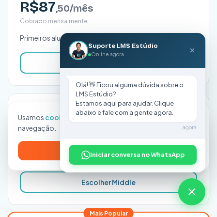
R$87
,50/mês
Cobrado mensalmente
Primeiros alunos pagantes. Até 100 matrículas.
Suporte LMS Estúdio
Online agora
Escolher Starter
Olá! 👋 Ficou alguma dúvida sobre o
LMS Estúdio?
Estamos aqui para ajudar. Clique
MIDDLE
abaixo e fale com a gente agora.
Usamos
cookies
para melhorar sua experiência de
R$287
,50/mês
navegação.
agora
Cobrado mensalmente
Entendido, pode continuar
Iniciar conversa no WhatsApp
Escola consolidada. Até 300 matrículas.
Escolher Middle
Mais Popular