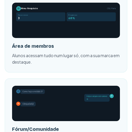
🦉
Meu Negócio
Olá, Maria
Meus cursos
Progresso
3
68%
Área de membros
Alunos acessam tudo num lugar só, com a sua marca em
destaque.
C
Como faço o módulo 3?
P
Veja o arquivo em anexo
📎
M
Fórum/Comunidade