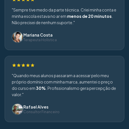
"Sempre tive medo da parte técnica. Criei minha conta e
minha escola estava no ar em
menos de 20 minutos
.
Não precisei de nenhum suporte."
Mariana Costa
Terapeuta Holística
"Quando meus alunos passaram a acessar pelo meu
próprio domínio com minha marca, aumentei o preço
do curso em
30%
. Profissionalismo gera percepção de
valor."
Rafael Alves
Consultor Financeiro