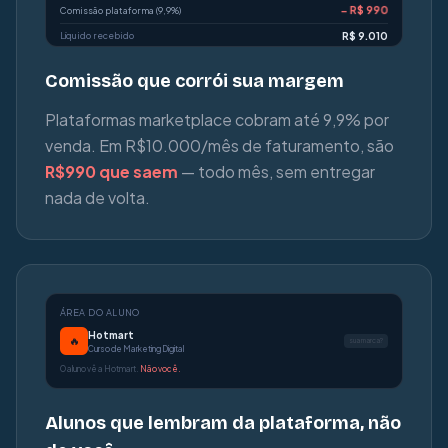
− R$ 990
Comissão plataforma (9,9%)
Líquido recebido
R$ 9.010
Comissão que corrói sua margem
Plataformas marketplace cobram até 9,9% por
venda. Em R$10.000/mês de faturamento, são
R$990 que saem
— todo mês, sem entregar
nada de volta.
ÁREA DO ALUNO
Hotmart
🔥
sua marca?
Curso de Marketing Digital
O aluno vê a Hotmart.
Não você.
Alunos que lembram da plataforma, não